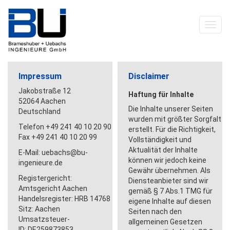
Toggl
navig
Impressum
Disclaimer
Jakobstraße 12
Haftung für Inhalte
52064 Aachen
Die Inhalte unserer Seiten
Deutschland
wurden mit größter Sorgfalt
Telefon +49 241 40 10 20 90
erstellt. Für die Richtigkeit,
Fax +49 241 40 10 20 99
Vollständigkeit und
Aktualität der Inhalte
E-Mail: uebachs@bu-
können wir jedoch keine
ingenieure.de
Gewähr übernehmen. Als
Registergericht:
Diensteanbieter sind wir
Amtsgericht Aachen
gemäß § 7 Abs.1 TMG für
Handelsregister: HRB 14768
eigene Inhalte auf diesen
Sitz: Aachen
Seiten nach den
Umsatzsteuer-
allgemeinen Gesetzen
ID: DE259873853