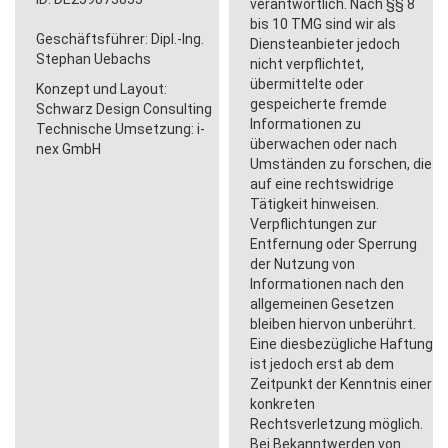
verantwortlich. Nach §§ 8
bis 10 TMG sind wir als
Geschäftsführer: Dipl.-Ing.
Diensteanbieter jedoch
Stephan Uebachs
nicht verpflichtet,
übermittelte oder
Konzept und Layout:
gespeicherte fremde
Schwarz Design Consulting
Informationen zu
Technische Umsetzung: i-
überwachen oder nach
nex GmbH
Umständen zu forschen, die
auf eine rechtswidrige
Tätigkeit hinweisen.
Verpflichtungen zur
Entfernung oder Sperrung
der Nutzung von
Informationen nach den
allgemeinen Gesetzen
bleiben hiervon unberührt.
Eine diesbezügliche Haftung
ist jedoch erst ab dem
Zeitpunkt der Kenntnis einer
konkreten
Rechtsverletzung möglich.
Bei Bekanntwerden von